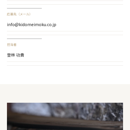
応募先（メール）
info@kidomeimoku.co.jp
担当者
登林 功貴