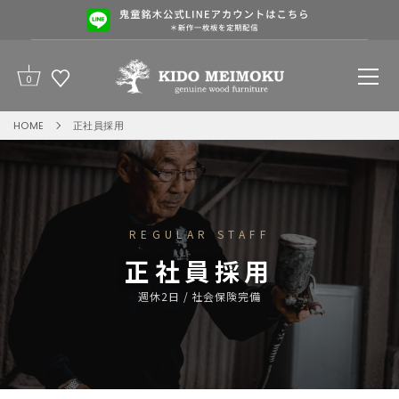
0
コ
HOME
正社員採用
ン
テ
ン
ツ
を
飛
REGULAR STAFF
ば
正社員採用
す
週休2日 / 社会保険完備